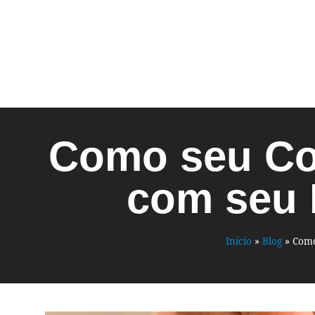
Como seu Con
com seu 
Início
»
Blog
»
Como