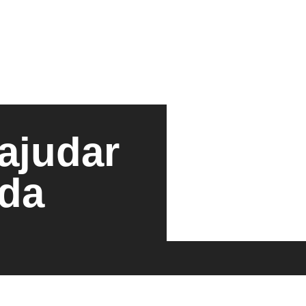
ajudar
da