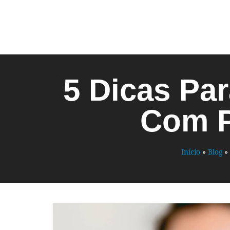
5 Dicas Pa
Com P
Início
»
Blog
»