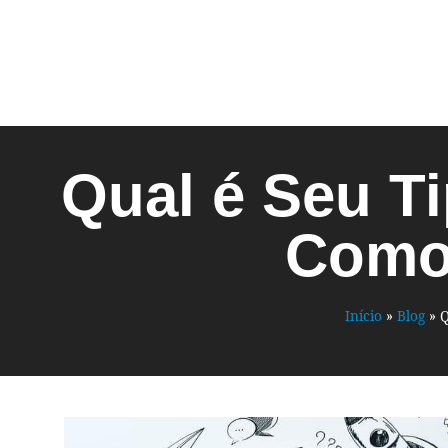
Qual é Seu T
Como 
Início
»
Blog
»
Q