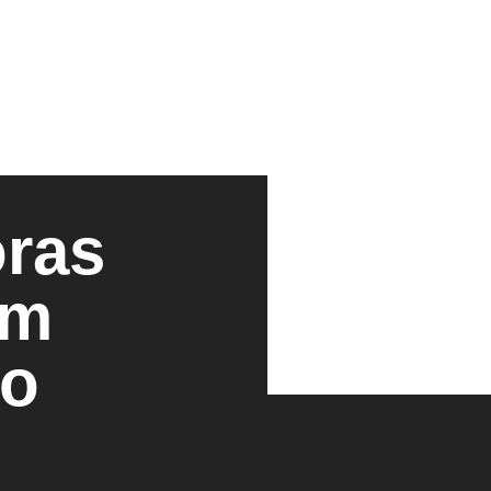
ras
em
io