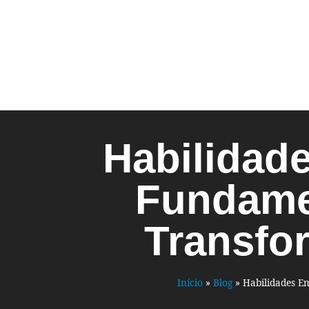
Habilidad
Fundame
Transfo
Início
»
Blog
»
Habilidades E