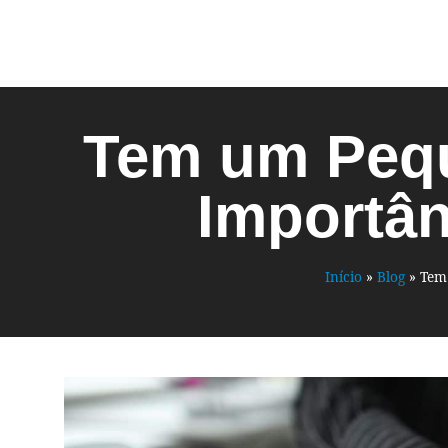
Tem um Pequ
Importân
Início
»
Blog
»
Tem 