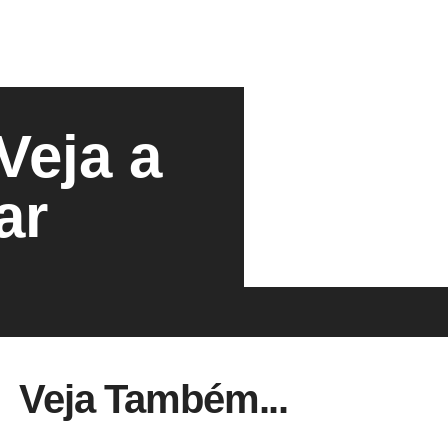
eja a
ar
Veja Também...