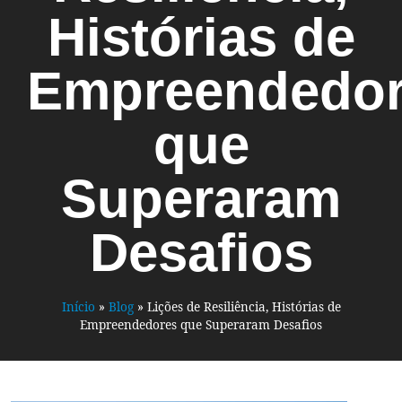
Histórias de
Empreendedo
que
Superaram
Desafios
Início
»
Blog
»
Lições de Resiliência, Histórias de
Empreendedores que Superaram Desafios